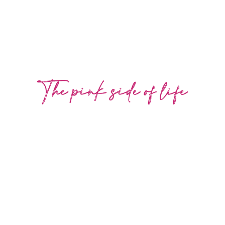
inventare! Pepita ha i suoi 10 comandamenti:
Ironia
Amicizia
Amore
Condivisione
Allegria
Colore
Energia
Passione
Dedizione
Gioco
sono questi i valori che portiamo avanti ogni giorno
con il nostro stile.
C'è un po' di Pepita anche